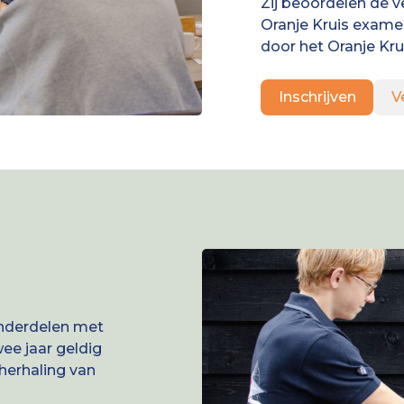
Zij beoordelen de v
Oranje Kruis exame
door het Oranje Kr
Inschrijven
V
onderdelen met
ee jaar geldig
herhaling van