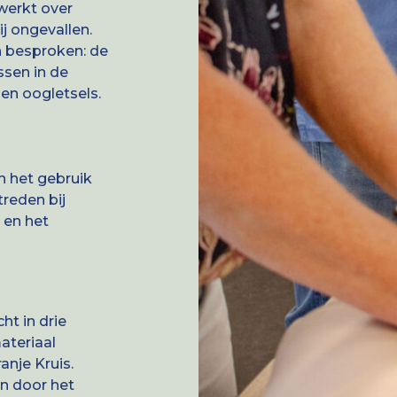
rwerkt over
j ongevallen.
n besproken: de
ssen in de
en oogletsels.
n het gebruik
reden bij
 en het
t in drie
ateriaal
anje Kruis.
n door het