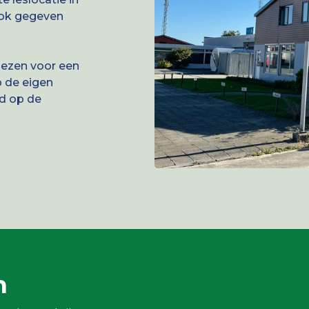
ook gegeven
kiezen voor een
p de eigen
md op de
n