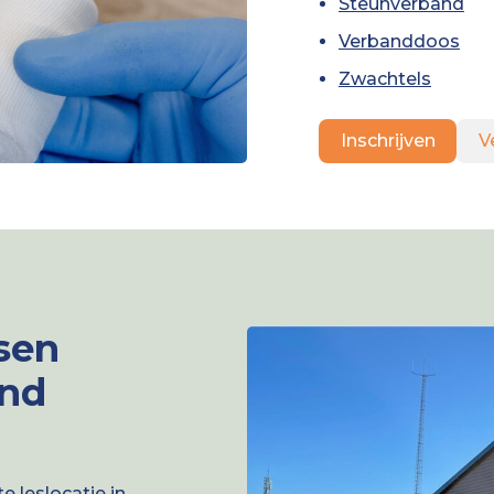
Steunverband
Verbanddoos
Zwachtels
Inschrijven
V
sen
and
 leslocatie in