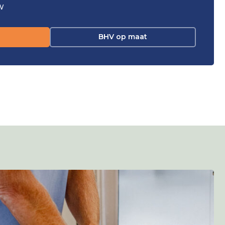
W
BHV op maat