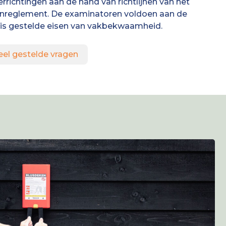
errichtingen aan de hand van richtlijnen van het
nreglement. De examinatoren voldoen aan de
uis gestelde eisen van vakbekwaamheid.
eel gestelde vragen