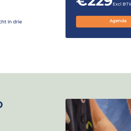
€229
Excl BT
Agenda
t in drie
O