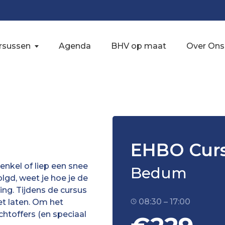
rsussen
Agenda
BHV op maat
Over Ons
EHBO Cur
 enkel of liep een snee
Bedum
lgd, weet je hoe je de
ing. Tijdens de cursus
08:30 – 17:00
et laten. Om het
htoffers (en speciaal