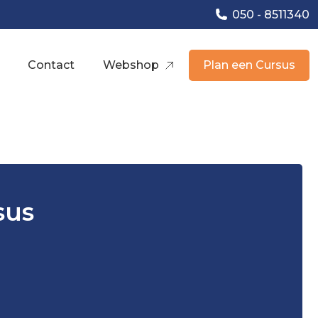
050 - 8511340
Contact
Webshop
Plan een Cursus
sus